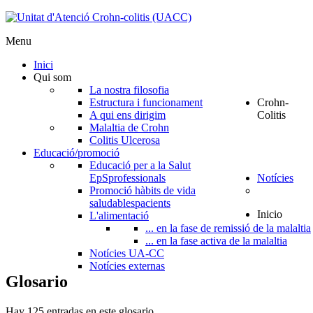
Menu
Inici
Qui som
La nostra filosofia
Estructura i funcionament
Crohn-
A qui ens dirigim
Colitis
Malaltia de Crohn
Colitis Ulcerosa
Educació/promoció
Educació per a la Salut
EpS
professionals
Notícies
Promoció hàbits de vida
saludables
pacients
Inicio
L'alimentació
... en la fase de remissió de la malaltia
... en la fase activa de la malaltia
Notícies UA-CC
Notícies externas
Glosario
Hay 125 entradas en este glosario.