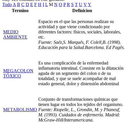
Todo
A
B
C
D
E
F
H
I
L
M
N
O
P
R
S
T
U
V
Y
Termino
Definicion
Espacio en el que las personas realizan su
actividad y que viene condicionado por
MEDIO
diferentes factores: físicos, sociales, laborales,
AMBIENTE
etc.
Fuente: Saéz,S. Marqués, F. Colell,B. (1998).
Educación para la Salud.Barcelona. Ed Pagès.
Es una complicación de la enfermedad
inflamatoria intestinal. Consiste en la dilatación
MEGACOLON
aguda de un segmento del colon o de su
TÓXICO
totalidad, y que se suele acompañar de mal
estado general, dolor y distensión abdominal
Conjunto de transformaciones químicas que
tienen lugar en todos los tejidos del organismo.
METABOLISMO
Fuente: Riopelle, L., Grondin, M. y Phaneuf,
M. (1993). Cuidados de enfermería. Madrid:
McGraw-Hill/Interamericana.