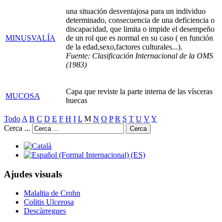
una situación desventajosa para un individuo
determinado, consecuencia de una deficiencia o
discapacidad, que limita o impide el desempeño
MINUSVALÍA
de un rol que es normal en su caso ( en función
de la edad,sexo,factores culturales...).
Fuente: Clasificación Internacional de la OMS
(1983)
Capa que reviste la parte interna de las vísceras
MUCOSA
huecas
Todo
A
B
C
D
E
F
H
I
L
M
N
O
P
R
S
T
U
V
Y
Cerca ...
Cerca
Ajudes visuals
Malaltia de Crohn
Colitis Ulcerosa
Descàrregues