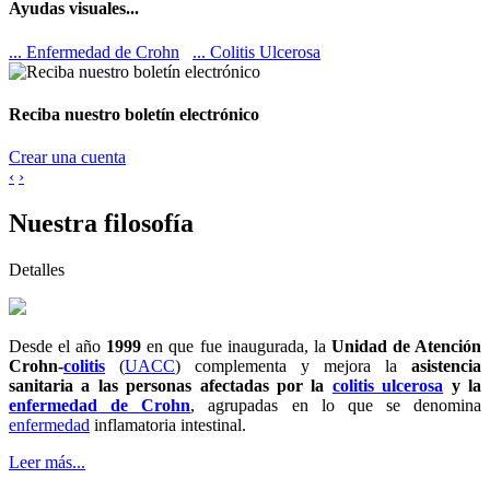
Ayudas visuales...
... Enfermedad de Crohn
... Colitis Ulcerosa
Reciba nuestro boletín electrónico
Crear una cuenta
‹
›
Nuestra filosofía
Detalles
D
esde el año
1999
en que fue inaugurada, la
Unidad de Atención
Crohn-
colitis
(
UACC
) complementa y mejora la
asistencia
sanitaria a las personas afectadas por la
colitis ulcerosa
y la
enfermedad de Crohn
, agrupadas en lo que se denomina
enfermedad
inflamatoria intestinal.
Leer más...