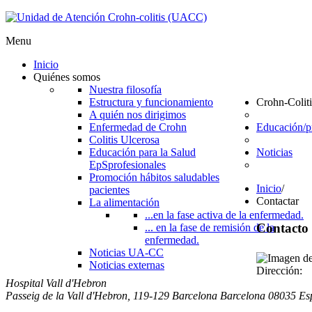
Menu
Inicio
Quiénes somos
Nuestra filosofía
Estructura y funcionamiento
Crohn-Coliti
A quién nos dirigimos
Enfermedad de Crohn
Educación/
Colitis Ulcerosa
Educación para la Salud
Noticias
EpS
profesionales
Promoción hábitos saludables
Inicio
/
pacientes
Contactar
La alimentación
...en la fase activa de la enfermedad.
Contacto
... en la fase de remisión de la
enfermedad.
Noticias UA-CC
Noticias externas
Dirección:
Hospital Vall d'Hebron
Passeig de la Vall d'Hebron, 119-129
Barcelona
Barcelona
08035
Es