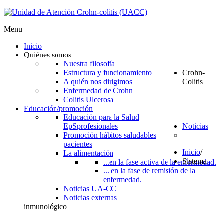
Menu
Inicio
Quiénes somos
Nuestra filosofía
Estructura y funcionamiento
Crohn-
A quién nos dirigimos
Colitis
Enfermedad de Crohn
Colitis Ulcerosa
Educación/promoción
Educación para la Salud
EpS
profesionales
Noticias
Promoción hábitos saludables
pacientes
Inicio
/
La alimentación
Sistema
...en la fase activa de la enfermedad.
... en la fase de remisión de la
enfermedad.
Noticias UA-CC
Noticias externas
inmunológico