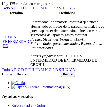
Hay 125 entradas en este glosario.
Todo
A
B
C
D
E
F
H
I
L
M
N
O
P
R
S
T
U
V
Y
Termino
Definicion
Enfermedad inflamatoria intestinal que puede
afectar todo el grosor de la pared intestinal, y que
puede aparecer de manera simultánea en varios
segmentos del aparato gastrointestinal.
CROHN,
Fuente: Sleisenger-Fordtran (1994).
ENFERMEDAD
Enfermedades gastrointestinales. Buenos Aires:
DE
Panamericana.
Aliases (separate with |)
: CROHN
ENFERMEDAD DE|ENFERMEDAD DE
CROHN
Todo
A
B
C
D
E
F
H
I
L
M
N
O
P
R
S
T
U
V
Y
Buscar...
Buscar
Ayudas visuales
Enfermedad de Crohn