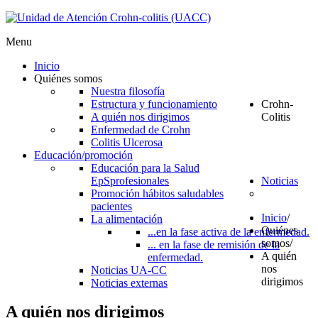
Menu
Inicio
Quiénes somos
Nuestra filosofía
Estructura y funcionamiento
Crohn-
A quién nos dirigimos
Colitis
Enfermedad de Crohn
Colitis Ulcerosa
Educación/promoción
Educación para la Salud
EpS
profesionales
Noticias
Promoción hábitos saludables
pacientes
Inicio
/
La alimentación
Quiénes
...en la fase activa de la enfermedad.
somos
/
... en la fase de remisión de la
A quién
enfermedad.
nos
Noticias UA-CC
dirigimos
Noticias externas
A quién nos dirigimos