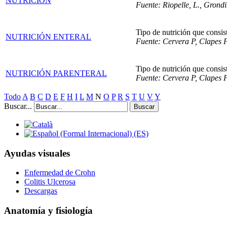
NUTRICIÓN
Fuente: Riopelle, L., Gron
Tipo de nutrición que consist
NUTRICIÓN ENTERAL
Fuente: Cervera P, Clapes F
Tipo de nutrición que consis
NUTRICIÓN PARENTERAL
Fuente: Cervera P, Clapes F
Todo
A
B
C
D
E
F
H
I
L
M
N
O
P
R
S
T
U
V
Y
Buscar...
Buscar
Ayudas visuales
Enfermedad de Crohn
Colitis Ulcerosa
Descargas
Anatomía y fisiología