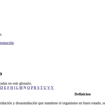
s
promoción
o
adas en este glosario.
D
E
F
H
I
L
M
N
O
P
R
S
T
U
V
Y
Definicion
ilación y desasimilación que mantiene el organismo en buen estado, sum