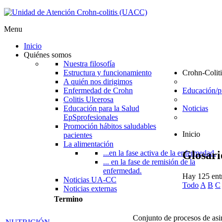
Menu
Inicio
Quiénes somos
Nuestra filosofía
Estructura y funcionamiento
Crohn-Coliti
A quién nos dirigimos
Enfermedad de Crohn
Educación/
Colitis Ulcerosa
Educación para la Salud
Noticias
EpS
profesionales
Promoción hábitos saludables
Inicio
pacientes
La alimentación
Glosari
...en la fase activa de la enfermedad.
... en la fase de remisión de la
enfermedad.
Hay 125 entr
Noticias UA-CC
Todo
A
B
C
Noticias externas
Termino
Conjunto de procesos de asim