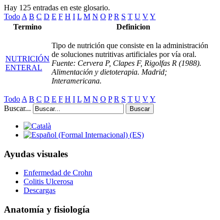
Hay 125 entradas en este glosario.
Todo
A
B
C
D
E
F
H
I
L
M
N
O
P
R
S
T
U
V
Y
Termino
Definicion
Tipo de nutrición que consiste en la administración
de soluciones nutritivas artificiales por vía oral.
NUTRICIÓN
Fuente: Cervera P, Clapes F, Rigolfas R (1988).
ENTERAL
Alimentación y dietoterapia. Madrid;
Interamericana.
Todo
A
B
C
D
E
F
H
I
L
M
N
O
P
R
S
T
U
V
Y
Buscar...
Buscar
Ayudas visuales
Enfermedad de Crohn
Colitis Ulcerosa
Descargas
Anatomía y fisiología