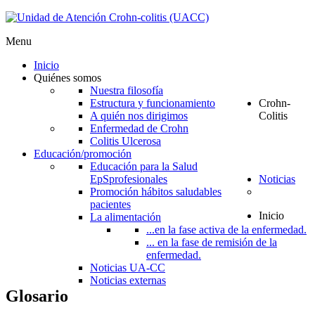
Menu
Inicio
Quiénes somos
Nuestra filosofía
Estructura y funcionamiento
Crohn-
A quién nos dirigimos
Colitis
Enfermedad de Crohn
Colitis Ulcerosa
Educación/promoción
Educación para la Salud
EpS
profesionales
Noticias
Promoción hábitos saludables
pacientes
Inicio
La alimentación
...en la fase activa de la enfermedad.
... en la fase de remisión de la
enfermedad.
Noticias UA-CC
Noticias externas
Glosario