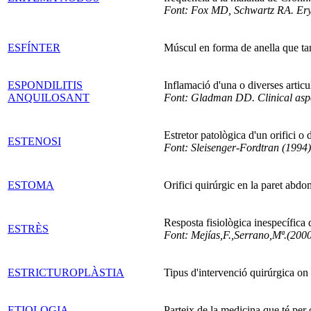
Font: Fox MD, Schwartz RA. Er
ESFÍNTER
Múscul en forma de anella que tanc
ESPONDILITIS
Inflamació d'una o diverses artic
ANQUILOSANT
Font: Gladman DD. Clinical aspe
Estretor patològica d'un orifici o
ESTENOSI
Font: Sleisenger-Fordtran (1994)
ESTOMA
Orifici quirúrgic en la paret abdom
Resposta fisiològica inespecífica 
ESTRÈS
Font: Mejías,F.,Serrano,Mª.(2000
ESTRICTUROPLÀSTIA
Tipus d'intervenció quirúrgica on 
ETIOLOGIA
Parteix de la medicina que té per o