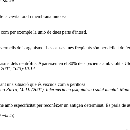
: Salvat
de la cavitat oral i membrana mucosa
com per exemple la unió de dues parts d'intestí.
vermells de l'organisme. Les causes més freqüents són per dèficit de fe
plasma dels neutròfils. Apareixen en el 30% dels pacients amb Colitis Ul
 2001; 10(3):10-14.
ant una situació que és viscuda com a perillosa
ano Parra, M. D. (2001). Infermeria en psiquiatria i salut mental. Ma
e amb especificitat per reconèixer un antigen determinat. Es parla de au
 edició).