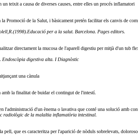
un teixit a causa de diverses causes, entre elles un procés inflamatori
a la Promoció de la Salut, i bàsicament pretén facilitar els canvis de c
ell,R.(1998).Educació per a la salut. Barcelona. Pages editors.
litzar directament la mucosa de l'aparell digestiu per mitjà d'un tub fle
 Endoscòpia digestiva alta. I Diagnòstic
mitjançant una cànula
mb la finalitat de buidar el contingut de l'intestí.
n l'administració d'un ènema o lavativa que conté una solució amb contra
radiològic de la malaltia inflamatòria intestinal.
 la pell, que es caracteritza per l'aparició de nòduls sobrelevats, dolor