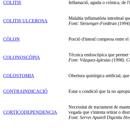
COLITIS
Inflamació, aguda o crònica, de l'
Malaltia inflamatòria intestinal q
COLITIS ULCEROSA
Font: Sleisenger-Fordtran (1994)
CÒLON
Porció d'intestí compresa entre el 
Tècnica endoscòpica que permet vis
COLONOSCÒPIA
Font: Vázquez-Iglesias (1998). C
COLOSTOMIA
Obertura quirúrgica artificial, qu
CONTRAINDICACIÓ
Estat o condició que fa no apropia
Necessitat de tractament de mant
CORTICODEPENDENCIA
vegada que s'intenta retirar o dism
Font: Servei Aparell Digestiu Hos