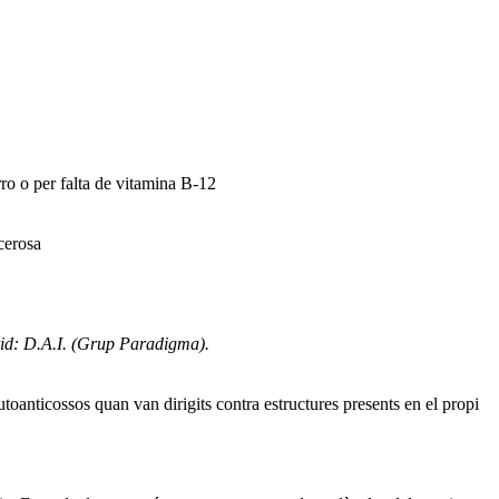
rro o per falta de vitamina B-12
cerosa
drid: D.A.I. (Grup Paradigma).
toanticossos quan van dirigits contra estructures presents en el propi