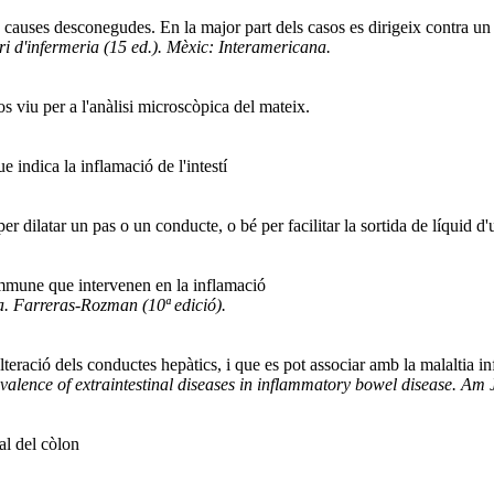
auses desconegudes. En la major part dels casos es dirigeix contra un
i d'infermeria (15 ed.). Mèxic: Interamericana.
os viu per a l'anàlisi microscòpica del mateix.
 indica la inflamació de l'intestí
per dilatar un pas o un conducte, o bé per facilitar la sortida de líquid d'
immune que intervenen en la inflamació
a. Farreras-Rozman (10ª edició).
alteració dels conductes hepàtics, i que es pot associar amb la malaltia in
evalence of extraintestinal diseases in inflammatory bowel disease. Am
al del còlon