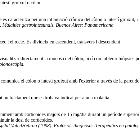
intestí gruixut o còlon
ue es caracteritza per una inflamació crònica del còlon o intestí gruixut
. Malalties gastrointestinals. Buenos Aires: Panamericana
cec i el recte. Es divideix en ascendent, transvers i descendent
ualitzar directament la mucosa del còlon, així com obtenir biòpsies per 
olonoscòpia.
e comunica el còlon o intestí gruixut amb l'exterior a través de la paret 
t un tractament que es trobava indicat per a una malaltia
eniment amb corticoides majors de 15 mg/dia durant un període superior
inuir la dosi de corticoides.
pital Vall dHebron (1998). Protocols diagnòstic-Terapèutics en patolo