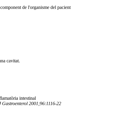
 component de l'organisme del pacient
una cavitat.
flamatòria intestinal
 J Gastroenterol 2001;96:1116-22