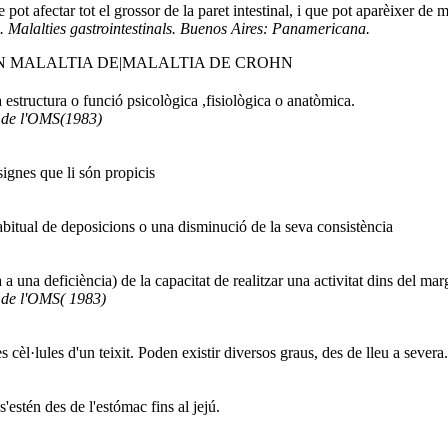
e pot afectar tot el grossor de la paret intestinal, i que pot aparèixer de
. Malalties gastrointestinals. Buenos Aires: Panamericana.
N MALALTIA DE|MALALTIA DE CROHN
 estructura o funció psicològica ,fisiològica o anatòmica.
l de l'OMS(1983)
ignes que li són propicis
bitual de deposicions o una disminució de la seva consistència
 a una deficiència) de la capacitat de realitzar una activitat dins del m
l de l'OMS( 1983)
cèl·lules d'un teixit. Poden existir diversos graus, des de lleu a severa.
s'estén des de l'estómac fins al jejú.