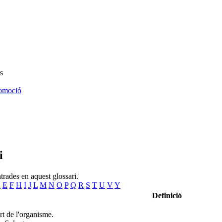
s
omoció
i
trades en aquest glossari.
D
E
F
H
I
J
L
M
N
O
P
Q
R
S
T
U
V
Y
Definició
rt de l'organisme.