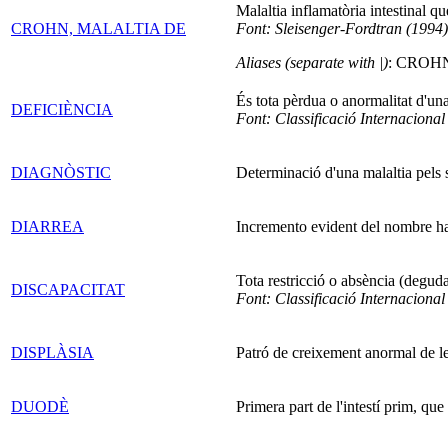
Malaltia inflamatòria intestinal qu
CROHN, MALALTIA DE
Font: Sleisenger-Fordtran (1994)
Aliases (separate with |)
: CROH
És tota pèrdua o anormalitat d'una
DEFICIÈNCIA
Font: Classificació Internaciona
DIAGNÒSTIC
Determinació d'una malaltia pels s
DIARREA
Incremento evident del nombre ha
Tota restricció o absència (deguda
DISCAPACITAT
Font: Classificació Internaciona
DISPLÀSIA
Patró de creixement anormal de les 
DUODÈ
Primera part de l'intestí prim, que 