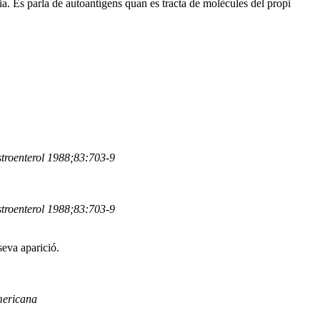
a. Es parla de autoantígens quan es tracta de molècules del propi
stroenterol 1988;83:703-9
stroenterol 1988;83:703-9
 seva aparició.
mericana