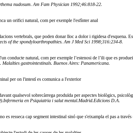
ythema nudosum. Am Fam Physician 1992;46:818-22.
a un orifici natural, com per exemple l'esfínter anal
ulacions vertebrals, que poden donar lloc a dolor i rigidesa d'esquena. 
cts of the spondyloarthropathies. Am J Med Sci 1998;316:234-8.
 d'un conducte natural, com per exemple l’estenosi de l’ili que es produe
. Malalties gastrointestinals. Buenos Aires: Panamericana.
inal per on l'intestí es comunica a l'exterior
davant qualsevol sobrecàrrega produïda per aspectes biològics, psicològics
).Infermeria en Psiquiatria i salut mental.Madrid.Edicions D.A.
no es resseca cap segment intestinal sinó que s'eixampla el pas a través
bjecte l'estudi de les causes de les malalties