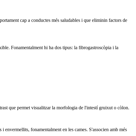
omportament cap a conductes més saludables i que eliminin factors de
xible. Fonamentalment hi ha dos tipus: la fibrogastroscòpia i la
st que permet visualitzar la morfologia de l'intestí gruixut o còlon.
osos i envermellits, fonamentalment en les cames. S'associen amb més