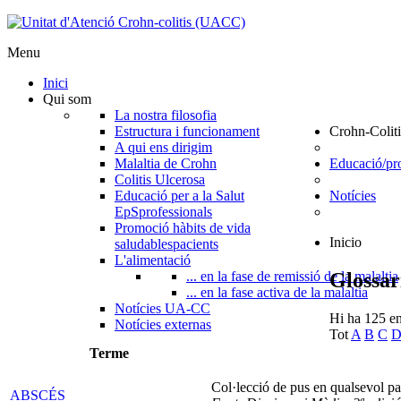
Menu
Inici
Qui som
La nostra filosofia
Estructura i funcionament
Crohn-Coliti
A qui ens dirigim
Malaltia de Crohn
Educació/pr
Colitis Ulcerosa
Educació per a la Salut
Notícies
EpS
professionals
Promoció hàbits de vida
Inicio
saludables
pacients
L'alimentació
Glossar
... en la fase de remissió de la malaltia
... en la fase activa de la malaltia
Notícies UA-CC
Hi ha 125 en
Notícies externas
Tot
A
B
C
Terme
Col·lecció de pus en qualsevol pa
ABSCÉS