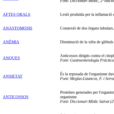
Font: Diccionari Mèdic, 2ª edició
AFTES ORALS
Lesió produïda per la inflamació 
ANASTOMOSIS
Connexió de dos òrgans tubulars, 
ANÈMIA
Disminució de la xifra de glòbuls 
Anticossos dirigits contra el cito
ANQUES
Font: Gastroenterologia Pràctica
És la reposada de l'organisme dav
ANSIETAT
Font: Megías-Lizancos, F. i Serr
Proteïnes generades per l'organism
ANTICOSSOS
organisme.
Font: Diccionari Mèdic Salvat (2ª