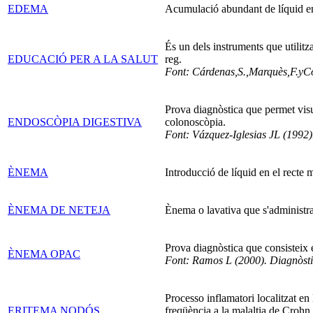
EDEMA
Acumulació abundant de líquid en 
És un dels instruments que utilitz
EDUCACIÓ PER A LA SALUT
reg.
Font: Cárdenas,S.,Marquès,F.yCol
Prova diagnòstica que permet visua
ENDOSCÒPIA DIGESTIVA
colonoscòpia.
Font: Vázquez-Iglesias JL (1992).
ÈNEMA
Introducció de líquid en el recte 
ÈNEMA DE NETEJA
Ènema o lavativa que s'administra a
Prova diagnòstica que consisteix e
ÈNEMA OPAC
Font: Ramos L (2000). Diagnòstic 
Processo inflamatori localitzat en
ERITEMA NODÓS
freqüència a la malaltia de Crohn.