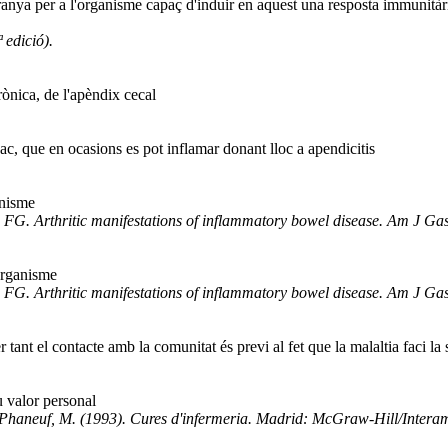
nya per a l'organisme capaç d'induir en aquest una resposta immunitàri
 edició).
rònica, de l'apèndix cecal
ac, que en ocasions es pot inflamar donant lloc a apendicitis
anisme
FG. Arthritic manifestations of inflammatory bowel disease. Am J Ga
'organisme
FG. Arthritic manifestations of inflammatory bowel disease. Am J Ga
er tant el contacte amb la comunitat és previ al fet que la malaltia faci la
u valor personal
i Phaneuf, M. (1993). Cures d'infermeria. Madrid: McGraw-Hill/Intera