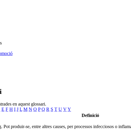
s
omoció
i
trades en aquest glossari.
D
E
F
H
I
J
L
M
N
O
P
Q
R
S
T
U
V
Y
Definició
. Pot produir-se, entre altres causes, per processos infecciosos o inflam