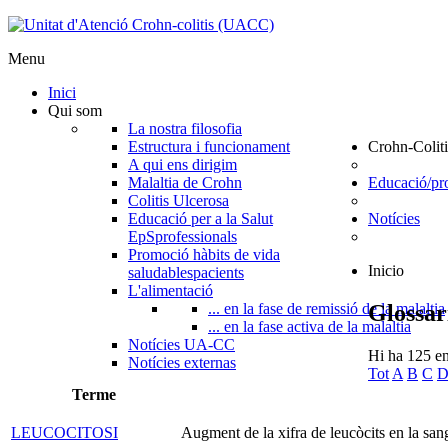
Menu
Inici
Qui som
La nostra filosofia
Estructura i funcionament
Crohn-Coliti
A qui ens dirigim
Malaltia de Crohn
Educació/pr
Colitis Ulcerosa
Educació per a la Salut
Notícies
EpS
professionals
Promoció hàbits de vida
Inicio
saludables
pacients
L'alimentació
Glossar
... en la fase de remissió de la malaltia
... en la fase activa de la malaltia
Notícies UA-CC
Hi ha 125 en
Notícies externas
Tot
A
B
C
Terme
LEUCOCITOSI
Augment de la xifra de leucòcits en la sang