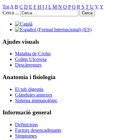
Tot
A
B
C
D
E
F
H
I
J
L
M
N
O
P
Q
R
S
T
U
V
Y
Cerca ...
Cerca
Ajudes visuals
Malaltia de Crohn
Colitis Ulcerosa
Descàrregues
Anatomia i fisiologia
El tub digestiu
Glàndules annexes
Sistema immunològic
Informació general
Definicions
Factors desencadenants
Símptomes