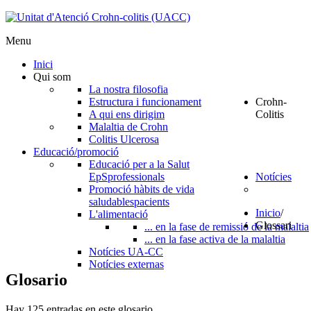
Menu
Inici
Qui som
La nostra filosofia
Estructura i funcionament
Crohn-
A qui ens dirigim
Colitis
Malaltia de Crohn
Colitis Ulcerosa
Educació/promoció
Educació per a la Salut
EpS
professionals
Notícies
Promoció hàbits de vida
saludables
pacients
Inicio
/
L'alimentació
Glossari
... en la fase de remissió de la malaltia
... en la fase activa de la malaltia
Notícies UA-CC
Notícies externas
Glosario
Hay 125 entradas en este glosario.