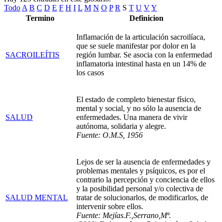
Todo
A
B
C
D
E
F
H
I
L
M
N
O
P
R
S
T
U
V
Y
Termino
Definicion
Inflamación de la articulación sacroilíaca,
que se suele manifestar por dolor en la
SACROILEÍTIS
región lumbar. Se asocia con la enfermedad
inflamatoria intestinal hasta en un 14% de
los casos
El estado de completo bienestar físico,
mental y social, y no sólo la ausencia de
SALUD
enfermedades. Una manera de vivir
autónoma, solidaria y alegre.
Fuente: O.M.S, 1956
Lejos de ser la ausencia de enfermedades y
problemas mentales y psíquicos, es por el
contrario la percepción y conciencia de ellos
y la posibilidad personal y/o colectiva de
SALUD MENTAL
tratar de solucionarlos, de modificarlos, de
intervenir sobre ellos.
Fuente: Mejías.F.,Serrano,Mª.