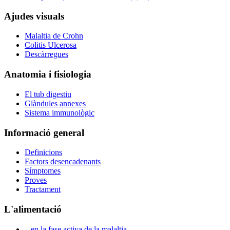
Ajudes visuals
Malaltia de Crohn
Colitis Ulcerosa
Descàrregues
Anatomia i fisiologia
El tub digestiu
Glàndules annexes
Sistema immunològic
Informació general
Definicions
Factors desencadenants
Símptomes
Proves
Tractament
L'alimentació
...en la fase activa de la malaltia