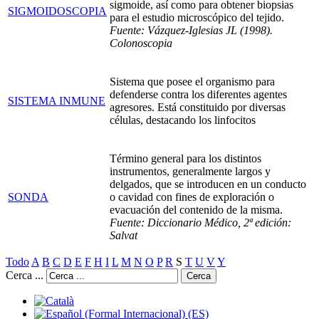
sigmoide, así como para obtener biopsias
SIGMOIDOSCOPIA
para el estudio microscópico del tejido.
Fuente: Vázquez-Iglesias JL (1998).
Colonoscopia
Sistema que posee el organismo para
defenderse contra los diferentes agentes
SISTEMA INMUNE
agresores. Está constituido por diversas
células, destacando los linfocitos
Término general para los distintos
instrumentos, generalmente largos y
delgados, que se introducen en un conducto
SONDA
o cavidad con fines de exploración o
evacuación del contenido de la misma.
Fuente: Diccionario Médico, 2ª edición:
Salvat
Todo
A
B
C
D
E
F
H
I
L
M
N
O
P
R
S
T
U
V
Y
Cerca ...
Cerca