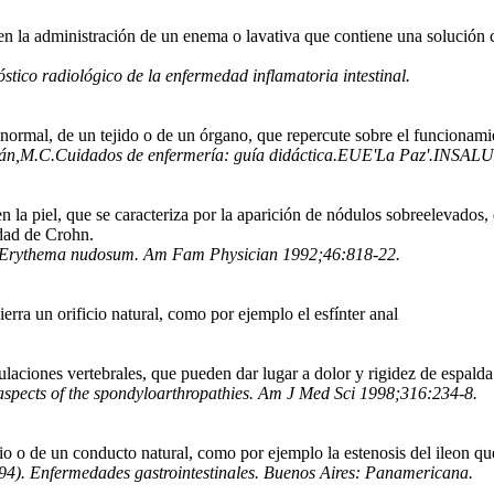
en la administración de un enema o lavativa que contiene una solución c
tico radiológico de la enfermedad inflamatoria intestinal.
 normal, de un tejido o de un órgano, que repercute sobre el funcionamie
lán,M.C.Cuidados de enfermería: guía didáctica.EUE'La Paz'.INSALU
n la piel, que se caracteriza por la aparición de nódulos sobreelevados
dad de Crohn.
 Erythema nudosum. Am Fam Physician 1992;46:818-22.
rra un orificio natural, como por ejemplo el esfínter anal
culaciones vertebrales, que pueden dar lugar a dolor y rigidez de espal
spects of the spondyloarthropathies. Am J Med Sci 1998;316:234-8.
cio o de un conducto natural, como por ejemplo la estenosis del ileon 
94). Enfermedades gastrointestinales. Buenos Aires: Panamericana.