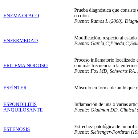
Prueba diagnóstica que consiste 
ENEMA OPACO
o colon.
Fuente: Ramos L (2000). Diagnós
Modificación, respecto al estado
ENFERMEDAD
Fuente: García,C;Pineda,C;Sel
Proceso inflamatorio localizado e
ERITEMA NODOSO
con más frecuencia a la enferme
Fuente: Fox MD, Schwartz RA.
ESFÍNTER
Músculo en forma de anilo que cie
ESPONDILITIS
Inflamación de una o varias arti
ANQUILOSANTE
Fuente: Gladman DD. Clinical a
Estrechez patológica de un orifi
ESTENOSIS
Fuente: Sleisenger-Fordtran (19