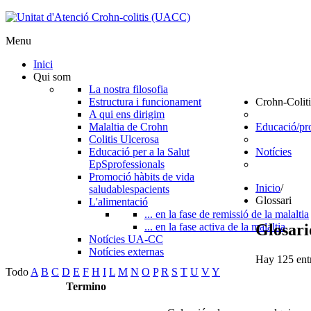
Menu
Inici
Qui som
La nostra filosofia
Estructura i funcionament
Crohn-Coliti
A qui ens dirigim
Malaltia de Crohn
Educació/pr
Colitis Ulcerosa
Educació per a la Salut
Notícies
EpS
professionals
Promoció hàbits de vida
Inicio
/
saludables
pacients
Glossari
L'alimentació
... en la fase de remissió de la malaltia
Glosari
... en la fase activa de la malaltia
Notícies UA-CC
Notícies externas
Hay 125 entr
Todo
A
B
C
D
E
F
H
I
L
M
N
O
P
R
S
T
U
V
Y
Termino