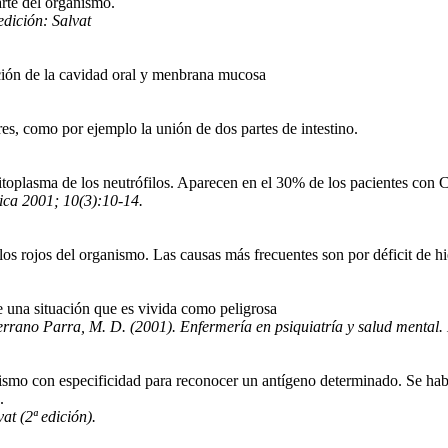
rte del organismo.
edición: Salvat
ción de la cavidad oral y menbrana mucosa
s, como por ejemplo la unión de dos partes de intestino.
citoplasma de los neutrófilos. Aparecen en el 30% de los pacientes con C
ica 2001; 10(3):10-14.
los rojos del organismo. Las causas más frecuentes son por déficit de hi
e una situación que es vivida como peligrosa
errano Parra, M. D. (2001). Enfermería en psiquiatría y salud menta
ismo con especificidad para reconocer un antígeno determinado. Se habl
.
t (2ª edición).