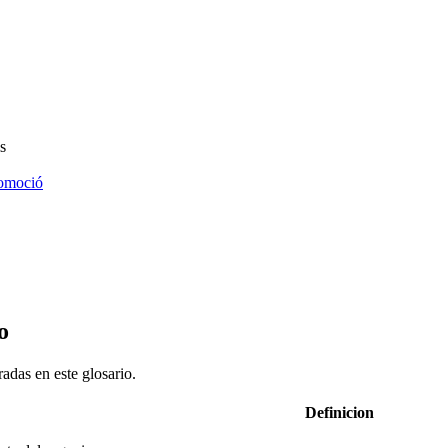
s
omoció
o
adas en este glosario.
Definicion