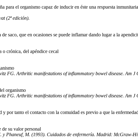
a para el organismo capaz de inducir en éste una respuesta inmunitaria
t (2ª edición).
a de saco, que en ocasiones se puede inflamar dando lugar a la apendicit
 o crónica, del apéndice cecal
rganismo
tz FG. Arthritic manifestations of inflammatory bowel disease. Am J
del organismo
tz FG. Arthritic manifestations of inflammatory bowel disease. Am J
ad y por tanto el contacto con la comuidad es previo a que la enfermeda
e de su valor personal
 M. y Phaneuf, M. (1993). Cuidados de enfermería. Madrid: McGraw-Hi