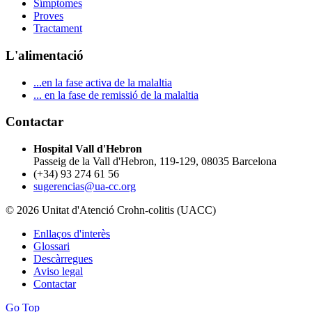
Símptomes
Proves
Tractament
L'alimentació
...en la fase activa de la malaltia
... en la fase de remissió de la malaltia
Contactar
Hospital Vall d'Hebron
Passeig de la Vall d'Hebron, 119-129, 08035 Barcelona
(+34) 93 274 61 56
sugerencias@ua-cc.org
© 2026 Unitat d'Atenció Crohn-colitis (UACC)
Enllaços d'interès
Glossari
Descàrregues
Aviso legal
Contactar
Go Top