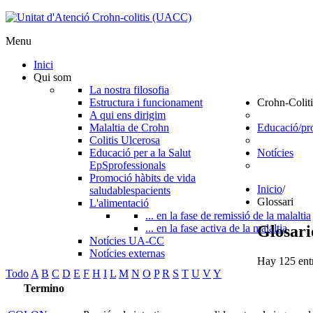
Menu
Inici
Qui som
La nostra filosofia
Estructura i funcionament
Crohn-Coliti
A qui ens dirigim
Malaltia de Crohn
Educació/pr
Colitis Ulcerosa
Educació per a la Salut
Notícies
EpS
professionals
Promoció hàbits de vida
Inicio
/
saludables
pacients
Glossari
L'alimentació
... en la fase de remissió de la malaltia
Glosari
... en la fase activa de la malaltia
Notícies UA-CC
Notícies externas
Hay 125 entr
Todo
A
B
C
D
E
F
H
I
L
M
N
O
P
R
S
T
U
V
Y
Termino