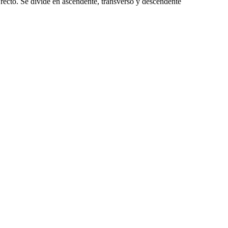
 recto. Se divide en ascendente, transverso y descendente