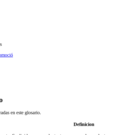
s
omoció
o
adas en este glosario.
Definicion