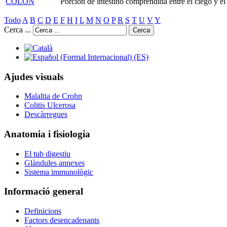
COLON
Porción de intestino comprendida entre el ciego y el
Todo
A
B
C
D
E
F
H
I
L
M
N
O
P
R
S
T
U
V
Y
Cerca ...
Cerca
Ajudes visuals
Malaltia de Crohn
Colitis Ulcerosa
Descàrregues
Anatomia i fisiologia
El tub digestiu
Glàndules annexes
Sistema immunològic
Informació general
Definicions
Factors desencadenants