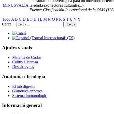
una situación desventajosa para un individuo determ
MINUSVALÍA
la edad,sexo,factores culturales...).
Fuente: Clasificación Internacional de la OMS (198
Todo
A
B
C
D
E
F
H
I
L
M
N
O
P
R
S
T
U
V
Y
Cerca ...
Cerca
Ajudes visuals
Malaltia de Crohn
Colitis Ulcerosa
Descàrregues
Anatomia i fisiologia
El tub digestiu
Glàndules annexes
Sistema immunològic
Informació general