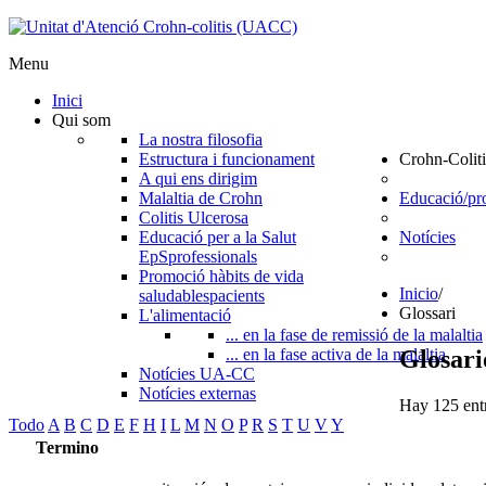
Menu
Inici
Qui som
La nostra filosofia
Estructura i funcionament
Crohn-Coliti
A qui ens dirigim
Malaltia de Crohn
Educació/pr
Colitis Ulcerosa
Educació per a la Salut
Notícies
EpS
professionals
Promoció hàbits de vida
Inicio
/
saludables
pacients
Glossari
L'alimentació
... en la fase de remissió de la malaltia
Glosari
... en la fase activa de la malaltia
Notícies UA-CC
Notícies externas
Hay 125 entr
Todo
A
B
C
D
E
F
H
I
L
M
N
O
P
R
S
T
U
V
Y
Termino