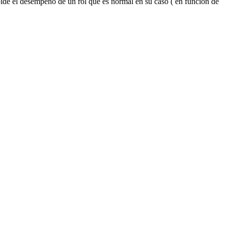
pide el desempeño de un rol que es normal en su caso ( en función de