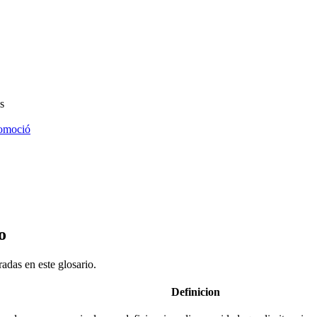
s
omoció
o
adas en este glosario.
Definicion