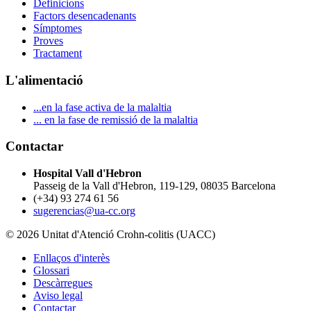
Definicions
Factors desencadenants
Símptomes
Proves
Tractament
L'alimentació
...en la fase activa de la malaltia
... en la fase de remissió de la malaltia
Contactar
Hospital Vall d'Hebron
Passeig de la Vall d'Hebron, 119-129, 08035 Barcelona
(+34) 93 274 61 56
sugerencias@ua-cc.org
© 2026 Unitat d'Atenció Crohn-colitis (UACC)
Enllaços d'interès
Glossari
Descàrregues
Aviso legal
Contactar