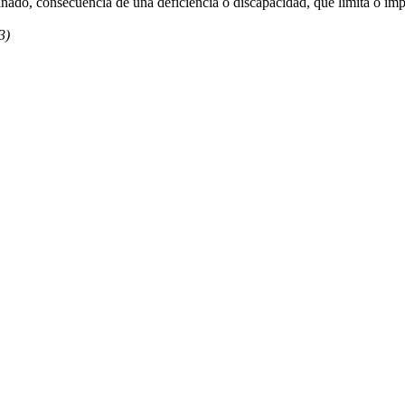
inado, consecuencia de una deficiencia o discapacidad, que limita o im
3)