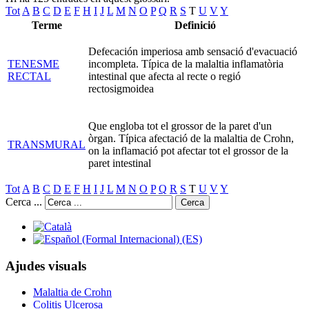
Tot
A
B
C
D
E
F
H
I
J
L
M
N
O
P
Q
R
S
T
U
V
Y
Terme
Definició
Defecación imperiosa amb sensació d'evacuació
TENESME
incompleta. Típica de la malaltia inflamatòria
RECTAL
intestinal que afecta al recte o regió
rectosigmoidea
Que engloba tot el grossor de la paret d'un
òrgan. Típica afectació de la malaltia de Crohn,
TRANSMURAL
on la inflamació pot afectar tot el grossor de la
paret intestinal
Tot
A
B
C
D
E
F
H
I
J
L
M
N
O
P
Q
R
S
T
U
V
Y
Cerca ...
Cerca
Ajudes visuals
Malaltia de Crohn
Colitis Ulcerosa