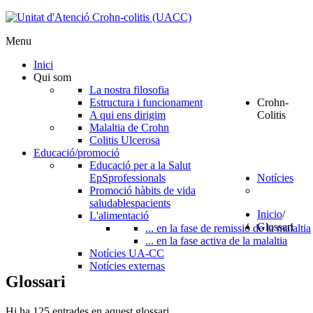
Menu
Inici
Qui som
La nostra filosofia
Estructura i funcionament
Crohn-
A qui ens dirigim
Colitis
Malaltia de Crohn
Colitis Ulcerosa
Educació/promoció
Educació per a la Salut
EpS
professionals
Notícies
Promoció hàbits de vida
saludables
pacients
Inicio
/
L'alimentació
Glossari
... en la fase de remissió de la malaltia
... en la fase activa de la malaltia
Notícies UA-CC
Notícies externas
Glossari
Hi ha 125 entrades en aquest glossari.