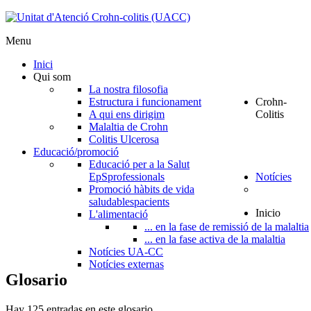
Menu
Inici
Qui som
La nostra filosofia
Estructura i funcionament
Crohn-
A qui ens dirigim
Colitis
Malaltia de Crohn
Colitis Ulcerosa
Educació/promoció
Educació per a la Salut
EpS
professionals
Notícies
Promoció hàbits de vida
saludables
pacients
Inicio
L'alimentació
... en la fase de remissió de la malaltia
... en la fase activa de la malaltia
Notícies UA-CC
Notícies externas
Glosario
Hay 125 entradas en este glosario.