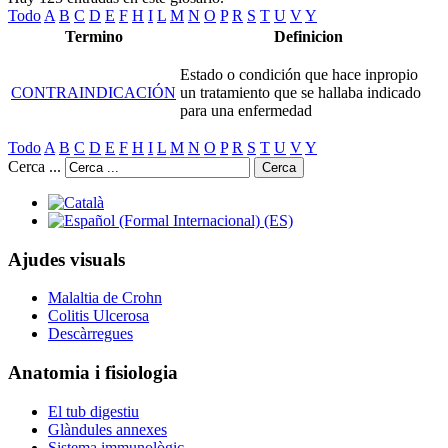
Todo
A
B
C
D
E
F
H
I
L
M
N
O
P
R
S
T
U
V
Y
Termino
Definicion
Estado o condición que hace inpropio
CONTRAINDICACIÓN
un tratamiento que se hallaba indicado
para una enfermedad
Todo
A
B
C
D
E
F
H
I
L
M
N
O
P
R
S
T
U
V
Y
Cerca ...
Cerca
Ajudes visuals
Malaltia de Crohn
Colitis Ulcerosa
Descàrregues
Anatomia i fisiologia
El tub digestiu
Glàndules annexes
Sistema immunològic