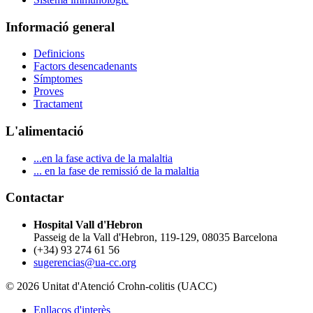
Informació general
Definicions
Factors desencadenants
Símptomes
Proves
Tractament
L'alimentació
...en la fase activa de la malaltia
... en la fase de remissió de la malaltia
Contactar
Hospital Vall d'Hebron
Passeig de la Vall d'Hebron, 119-129, 08035 Barcelona
(+34) 93 274 61 56
sugerencias@ua-cc.org
© 2026 Unitat d'Atenció Crohn-colitis (UACC)
Enllaços d'interès