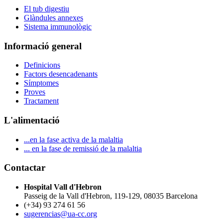
El tub digestiu
Glàndules annexes
Sistema immunològic
Informació general
Definicions
Factors desencadenants
Símptomes
Proves
Tractament
L'alimentació
...en la fase activa de la malaltia
... en la fase de remissió de la malaltia
Contactar
Hospital Vall d'Hebron
Passeig de la Vall d'Hebron, 119-129, 08035 Barcelona
(+34) 93 274 61 56
sugerencias@ua-cc.org