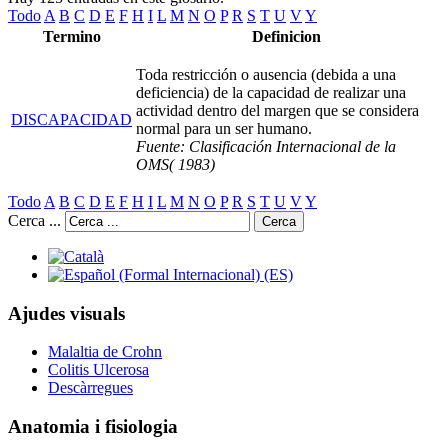
Todo
A
B
C
D
E
F
H
I
L
M
N
O
P
R
S
T
U
V
Y
Termino
Definicion
Toda restricción o ausencia (debida a una
deficiencia) de la capacidad de realizar una
actividad dentro del margen que se considera
DISCAPACIDAD
normal para un ser humano.
Fuente: Clasificación Internacional de la
OMS( 1983)
Todo
A
B
C
D
E
F
H
I
L
M
N
O
P
R
S
T
U
V
Y
Cerca ...
Cerca
Ajudes visuals
Malaltia de Crohn
Colitis Ulcerosa
Descàrregues
Anatomia i fisiologia