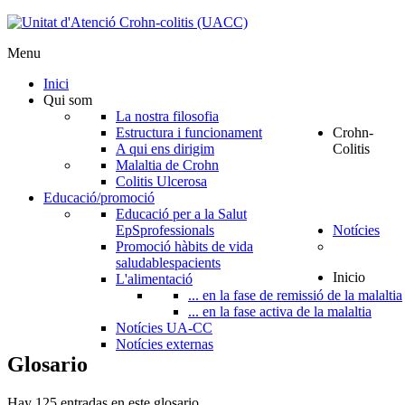
Menu
Inici
Qui som
La nostra filosofia
Estructura i funcionament
Crohn-
A qui ens dirigim
Colitis
Malaltia de Crohn
Colitis Ulcerosa
Educació/promoció
Educació per a la Salut
EpS
professionals
Notícies
Promoció hàbits de vida
saludables
pacients
Inicio
L'alimentació
... en la fase de remissió de la malaltia
... en la fase activa de la malaltia
Notícies UA-CC
Notícies externas
Glosario
Hay 125 entradas en este glosario.