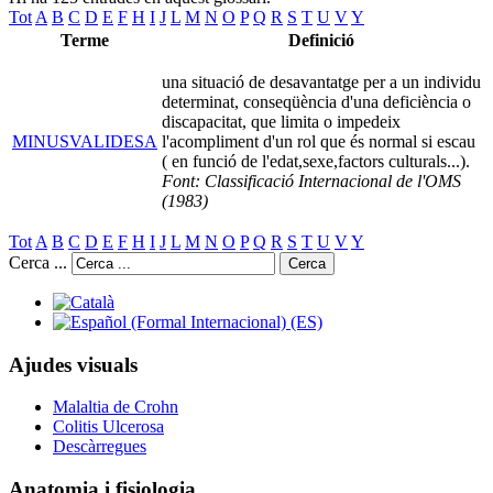
Tot
A
B
C
D
E
F
H
I
J
L
M
N
O
P
Q
R
S
T
U
V
Y
Terme
Definició
una situació de desavantatge per a un individu
determinat, conseqüència d'una deficiència o
discapacitat, que limita o impedeix
MINUSVALIDESA
l'acompliment d'un rol que és normal si escau
( en funció de l'edat,sexe,factors culturals...).
Font: Classificació Internacional de l'OMS
(1983)
Tot
A
B
C
D
E
F
H
I
J
L
M
N
O
P
Q
R
S
T
U
V
Y
Cerca ...
Cerca
Ajudes visuals
Malaltia de Crohn
Colitis Ulcerosa
Descàrregues
Anatomia i fisiologia