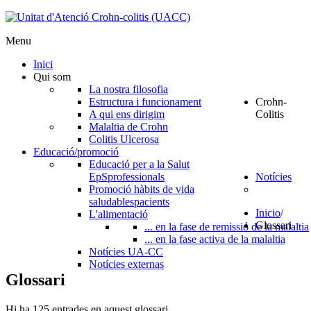
Menu
Inici
Qui som
La nostra filosofia
Estructura i funcionament
Crohn-
A qui ens dirigim
Colitis
Malaltia de Crohn
Colitis Ulcerosa
Educació/promoció
Educació per a la Salut
EpS
professionals
Notícies
Promoció hàbits de vida
saludables
pacients
Inicio
/
L'alimentació
Glossari
... en la fase de remissió de la malaltia
... en la fase activa de la malaltia
Notícies UA-CC
Notícies externas
Glossari
Hi ha 125 entrades en aquest glossari.