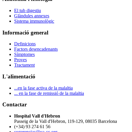
El tub digestiu
Glàndules annexes
Sistema immunològic
Informació general
Definicions
Factors desencadenants
Símptomes
Proves
Tractament
L'alimentació
...en la fase activa de la malaltia
... en la fase de remissió de la malaltia
Contactar
Hospital Vall d'Hebron
Passeig de la Vall d'Hebron, 119-129, 08035 Barcelona
(+34) 93 274 61 56
sugerencias@ua-cc.org