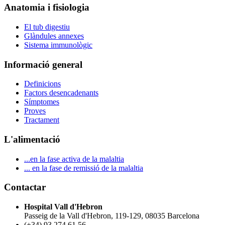
Anatomia i fisiologia
El tub digestiu
Glàndules annexes
Sistema immunològic
Informació general
Definicions
Factors desencadenants
Símptomes
Proves
Tractament
L'alimentació
...en la fase activa de la malaltia
... en la fase de remissió de la malaltia
Contactar
Hospital Vall d'Hebron
Passeig de la Vall d'Hebron, 119-129, 08035 Barcelona
(+34) 93 274 61 56