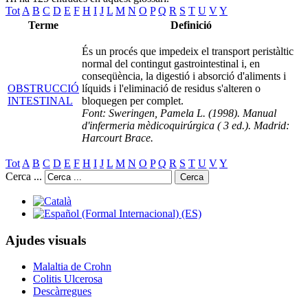
Tot
A
B
C
D
E
F
H
I
J
L
M
N
O
P
Q
R
S
T
U
V
Y
Terme
Definició
És un procés que impedeix el transport peristàltic
normal del contingut gastrointestinal i, en
conseqüència, la digestió i absorció d'aliments i
OBSTRUCCIÓ
líquids i l'eliminació de residus s'alteren o
INTESTINAL
bloquegen per complet.
Font: Sweringen, Pamela L. (1998). Manual
d'infermeria mèdicoquirúrgica ( 3 ed.). Madrid:
Harcourt Brace.
Tot
A
B
C
D
E
F
H
I
J
L
M
N
O
P
Q
R
S
T
U
V
Y
Cerca ...
Cerca
Ajudes visuals
Malaltia de Crohn
Colitis Ulcerosa
Descàrregues