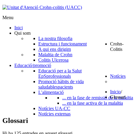
Menu
Inici
Qui som
La nostra filosofia
Estructura i funcionament
Crohn-
A qui ens dirigim
Colitis
Malaltia de Crohn
Colitis Ulcerosa
Educació/promoció
Educació per a la Salut
EpS
professionals
Notícies
Promoció hàbits de vida
saludables
pacients
Inicio
/
L'alimentació
Glossari
... en la fase de remissió de la malaltia
... en la fase activa de la malaltia
Notícies UA-CC
Notícies externas
Glossari
Hi ha 125 entrades en aquest glossari.