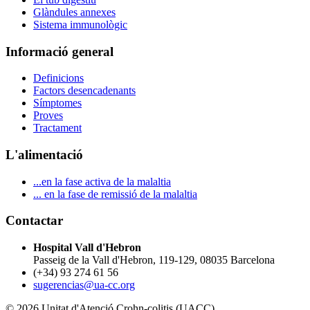
Glàndules annexes
Sistema immunològic
Informació general
Definicions
Factors desencadenants
Símptomes
Proves
Tractament
L'alimentació
...en la fase activa de la malaltia
... en la fase de remissió de la malaltia
Contactar
Hospital Vall d'Hebron
Passeig de la Vall d'Hebron, 119-129, 08035 Barcelona
(+34) 93 274 61 56
sugerencias@ua-cc.org
© 2026 Unitat d'Atenció Crohn-colitis (UACC)