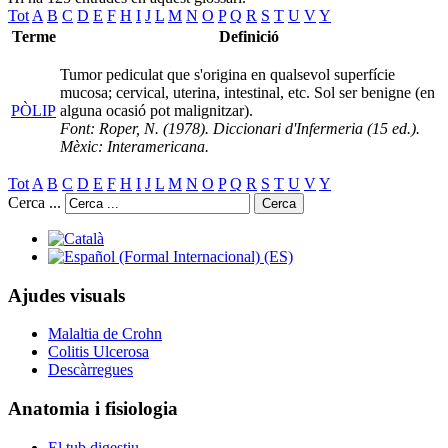
Tot
A
B
C
D
E
F
H
I
J
L
M
N
O
P
Q
R
S
T
U
V
Y
Terme
Definició
Tumor pediculat que s'origina en qualsevol superfície
mucosa; cervical, uterina, intestinal, etc. Sol ser benigne (en
PÒLIP
alguna ocasió pot malignitzar).
Font: Roper, N. (1978). Diccionari d'Infermeria (15 ed.).
Mèxic: Interamericana.
Tot
A
B
C
D
E
F
H
I
J
L
M
N
O
P
Q
R
S
T
U
V
Y
Cerca ...
Cerca
Ajudes visuals
Malaltia de Crohn
Colitis Ulcerosa
Descàrregues
Anatomia i fisiologia
El tub digestiu