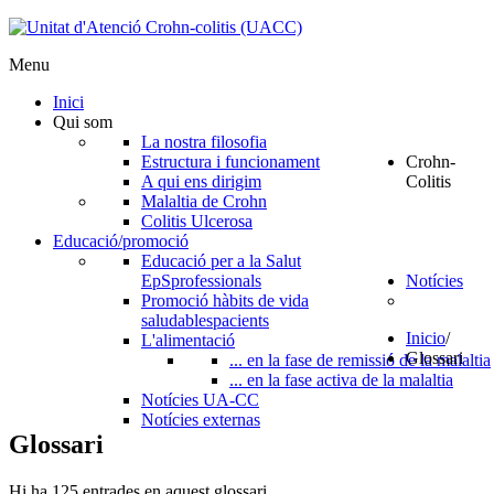
Menu
Inici
Qui som
La nostra filosofia
Estructura i funcionament
Crohn-
A qui ens dirigim
Colitis
Malaltia de Crohn
Colitis Ulcerosa
Educació/promoció
Educació per a la Salut
EpS
professionals
Notícies
Promoció hàbits de vida
saludables
pacients
Inicio
/
L'alimentació
Glossari
... en la fase de remissió de la malaltia
... en la fase activa de la malaltia
Notícies UA-CC
Notícies externas
Glossari
Hi ha 125 entrades en aquest glossari.