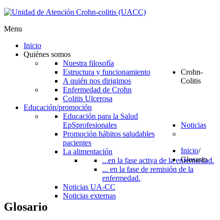
Menu
Inicio
Quiénes somos
Nuestra filosofía
Estructura y funcionamiento
Crohn-
A quién nos dirigimos
Colitis
Enfermedad de Crohn
Colitis Ulcerosa
Educación/promoción
Educación para la Salud
EpS
profesionales
Noticias
Promoción hábitos saludables
pacientes
Inicio
/
La alimentación
Glosario
...en la fase activa de la enfermedad.
... en la fase de remisión de la
enfermedad.
Noticias UA-CC
Noticias externas
Glosario