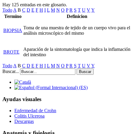
Hay 125 entradas en este glosario.
Todo
A
B
C
D
E
F
H
I
L
M
N
O
P
R
S
T
U
V
Y
Termino
Definicion
Toma de una muestra de tejido de un cuerpo vivo para el
BIOPSIA
análisis microscópico del mismo
Aparación de la sintomatología que indica la inflamación
BROTE
del intestino
Todo
A
B
C
D
E
F
H
I
L
M
N
O
P
R
S
T
U
V
Y
Buscar...
Buscar
Ayudas visuales
Enfermedad de Crohn
Colitis Ulcerosa
Descargas
Anatomía y fisiología