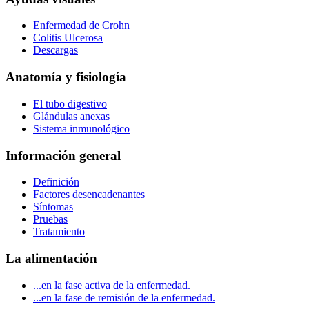
Enfermedad de Crohn
Colitis Ulcerosa
Descargas
Anatomía y fisiología
El tubo digestivo
Glándulas anexas
Sistema inmunológico
Información general
Definición
Factores desencadenantes
Síntomas
Pruebas
Tratamiento
La alimentación
...en la fase activa de la enfermedad.
...en la fase de remisión de la enfermedad.