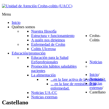
Menu
Inicio
Quiénes somos
Nuestra filosofía
Estructura y funcionamiento
Crohn-
A quién nos dirigimos
Colitis
Enfermedad de Crohn
Colitis Ulcerosa
Educación/promoción
Educación para la Salud
EpS
profesionales
Noticias
Promoción hábitos saludables
pacientes
Inicio
/
La alimentación
Noticias
/
...en la fase activa de la enfermedad.
Noticias
... en la fase de remisión de la
externas
/
enfermedad.
Castellano
Noticias UA-CC
Noticias externas
Castellano