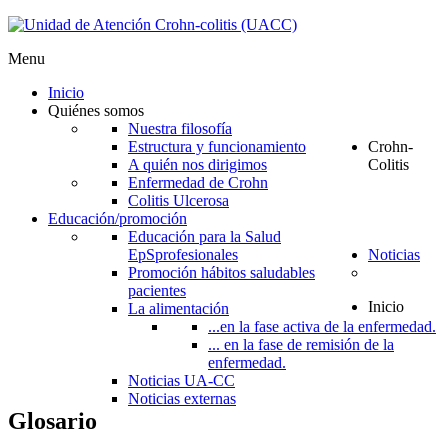
Menu
Inicio
Quiénes somos
Nuestra filosofía
Estructura y funcionamiento
Crohn-
A quién nos dirigimos
Colitis
Enfermedad de Crohn
Colitis Ulcerosa
Educación/promoción
Educación para la Salud
EpS
profesionales
Noticias
Promoción hábitos saludables
pacientes
Inicio
La alimentación
...en la fase activa de la enfermedad.
... en la fase de remisión de la
enfermedad.
Noticias UA-CC
Noticias externas
Glosario