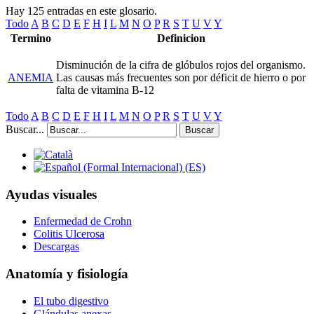
Hay 125 entradas en este glosario.
Todo
A
B
C
D
E
F
H
I
L
M
N
O
P
R
S
T
U
V
Y
Termino
Definicion
Disminución de la cifra de glóbulos rojos del organismo.
ANEMIA
Las causas más frecuentes son por déficit de hierro o por
falta de vitamina B-12
Todo
A
B
C
D
E
F
H
I
L
M
N
O
P
R
S
T
U
V
Y
Buscar...
Buscar
Ayudas visuales
Enfermedad de Crohn
Colitis Ulcerosa
Descargas
Anatomía y fisiología
El tubo digestivo
Glándulas anexas