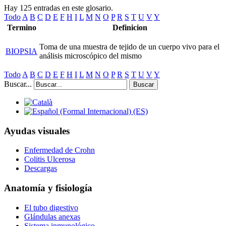
Hay 125 entradas en este glosario.
Todo
A
B
C
D
E
F
H
I
L
M
N
O
P
R
S
T
U
V
Y
Termino
Definicion
Toma de una muestra de tejido de un cuerpo vivo para el
BIOPSIA
análisis microscópico del mismo
Todo
A
B
C
D
E
F
H
I
L
M
N
O
P
R
S
T
U
V
Y
Buscar...
Buscar
Ayudas visuales
Enfermedad de Crohn
Colitis Ulcerosa
Descargas
Anatomía y fisiología
El tubo digestivo
Glándulas anexas
Sistema inmunológico