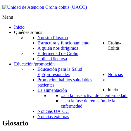
Menu
Inicio
Quiénes somos
Nuestra filosofía
Estructura y funcionamiento
Crohn-
A quién nos dirigimos
Colitis
Enfermedad de Crohn
Colitis Ulcerosa
Educación/promoción
Educación para la Salud
EpS
profesionales
Noticias
Promoción hábitos saludables
pacientes
Inicio
La alimentación
...en la fase activa de la enfermedad.
... en la fase de remisión de la
enfermedad.
Noticias UA-CC
Noticias externas
Glosario