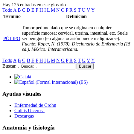
Hay 125 entradas en este glosario.
Todo
A
B
C
D
E
F
H
I
L
M
N
O
P
R
S
T
U
V
Y
Termino
Definicion
Tumor pedunculado que se origina en cualquier
superficie mucosa; cervical, uterina, intestinal, etc. Suele
PÓLIPO
ser benigno (en alguna ocasión puede malignizarse).
Fuente: Roper, N. (1978). Diccionario de Enfermería (15
ed.). México: Interamericana.
Todo
A
B
C
D
E
F
H
I
L
M
N
O
P
R
S
T
U
V
Y
Buscar...
Buscar
Ayudas visuales
Enfermedad de Crohn
Colitis Ulcerosa
Descargas
Anatomía y fisiología