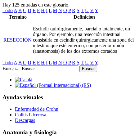
Hay 125 entradas en este glosario.
Todo
A
B
C
D
E
F
H
I
L
M
N
O
P
R
S
T
U
V
Y
Termino
Definicion
Escindir quirúrgicamente, parcial o totalmente, un
órgano. Por ejemplo, una resección intestinal
RESECCIÓN
consistiría en escindir quirúrgicamente una zona del
intestino que esté enfermo, con posterior unión
(anastomosis) de los dos extremos cortados
Todo
A
B
C
D
E
F
H
I
L
M
N
O
P
R
S
T
U
V
Y
Buscar...
Buscar
Ayudas visuales
Enfermedad de Crohn
Colitis Ulcerosa
Descargas
Anatomía y fisiología