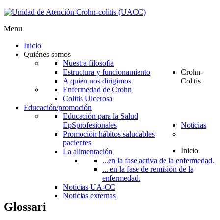
Menu
Inicio
Quiénes somos
Nuestra filosofía
Estructura y funcionamiento
Crohn-
A quién nos dirigimos
Colitis
Enfermedad de Crohn
Colitis Ulcerosa
Educación/promoción
Educación para la Salud
EpS
profesionales
Noticias
Promoción hábitos saludables
pacientes
Inicio
La alimentación
...en la fase activa de la enfermedad.
... en la fase de remisión de la
enfermedad.
Noticias UA-CC
Noticias externas
Glossari