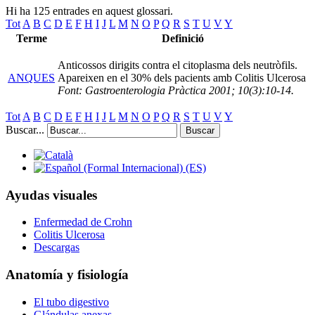
Hi ha 125 entrades en aquest glossari.
Tot
A
B
C
D
E
F
H
I
J
L
M
N
O
P
Q
R
S
T
U
V
Y
Terme
Definició
Anticossos dirigits contra el citoplasma dels neutròfils.
ANQUES
Apareixen en el 30% dels pacients amb Colitis Ulcerosa
Font: Gastroenterologia Pràctica 2001; 10(3):10-14.
Tot
A
B
C
D
E
F
H
I
J
L
M
N
O
P
Q
R
S
T
U
V
Y
Buscar...
Buscar
Ayudas visuales
Enfermedad de Crohn
Colitis Ulcerosa
Descargas
Anatomía y fisiología
El tubo digestivo
Glándulas anexas