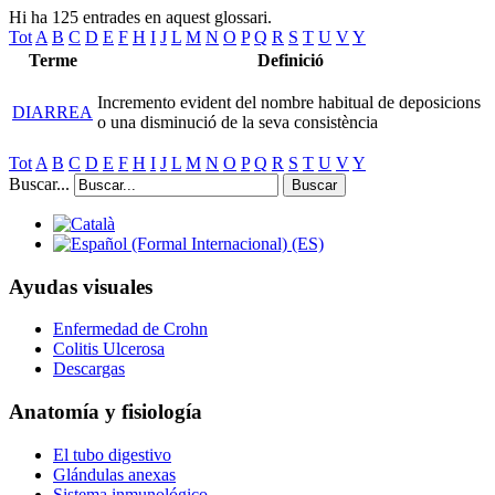
Hi ha 125 entrades en aquest glossari.
Tot
A
B
C
D
E
F
H
I
J
L
M
N
O
P
Q
R
S
T
U
V
Y
Terme
Definició
Incremento evident del nombre habitual de deposicions
DIARREA
o una disminució de la seva consistència
Tot
A
B
C
D
E
F
H
I
J
L
M
N
O
P
Q
R
S
T
U
V
Y
Buscar...
Buscar
Ayudas visuales
Enfermedad de Crohn
Colitis Ulcerosa
Descargas
Anatomía y fisiología
El tubo digestivo
Glándulas anexas
Sistema inmunológico