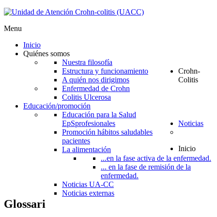
Menu
Inicio
Quiénes somos
Nuestra filosofía
Estructura y funcionamiento
Crohn-
A quién nos dirigimos
Colitis
Enfermedad de Crohn
Colitis Ulcerosa
Educación/promoción
Educación para la Salud
EpS
profesionales
Noticias
Promoción hábitos saludables
pacientes
Inicio
La alimentación
...en la fase activa de la enfermedad.
... en la fase de remisión de la
enfermedad.
Noticias UA-CC
Noticias externas
Glossari