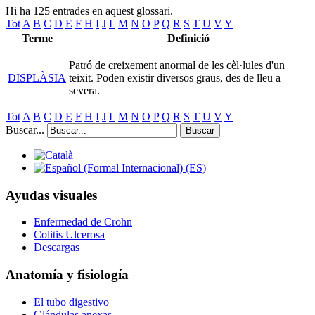
Hi ha 125 entrades en aquest glossari.
Tot
A
B
C
D
E
F
H
I
J
L
M
N
O
P
Q
R
S
T
U
V
Y
Terme
Definició
Patró de creixement anormal de les cèl·lules d'un
DISPLÀSIA
teixit. Poden existir diversos graus, des de lleu a
severa.
Tot
A
B
C
D
E
F
H
I
J
L
M
N
O
P
Q
R
S
T
U
V
Y
Buscar...
Buscar
Ayudas visuales
Enfermedad de Crohn
Colitis Ulcerosa
Descargas
Anatomía y fisiología
El tubo digestivo
Glándulas anexas