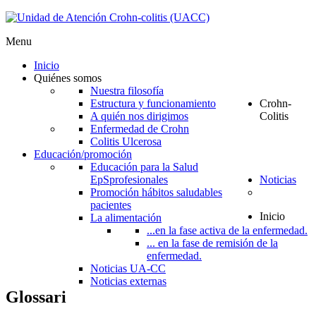
Menu
Inicio
Quiénes somos
Nuestra filosofía
Estructura y funcionamiento
Crohn-
A quién nos dirigimos
Colitis
Enfermedad de Crohn
Colitis Ulcerosa
Educación/promoción
Educación para la Salud
EpS
profesionales
Noticias
Promoción hábitos saludables
pacientes
Inicio
La alimentación
...en la fase activa de la enfermedad.
... en la fase de remisión de la
enfermedad.
Noticias UA-CC
Noticias externas
Glossari