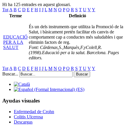
Hi ha 125 entrades en aquest glossari.
Tot
A
B
C
D
E
F
H
I
J
L
M
N
O
P
Q
R
S
T
U
V
Y
Terme
Definició
És un dels instruments que utilitza la Promoció de la
Salut, i bàsicament pretén facilitar els canvis de
EDUCACIÓ
comportament cap a conductes més saludables i que
PER A LA
eliminin factors de reg.
SALUT
Font: Cárdenas,S.,Marquès,F.yColell,R.
(1998).Educació per a la salut. Barcelona. Pages
editors.
Tot
A
B
C
D
E
F
H
I
J
L
M
N
O
P
Q
R
S
T
U
V
Y
Buscar...
Buscar
Ayudas visuales
Enfermedad de Crohn
Colitis Ulcerosa
Descargas