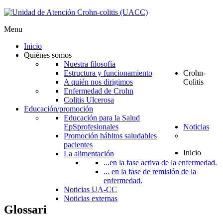
Menu
Inicio
Quiénes somos
Nuestra filosofía
Estructura y funcionamiento
Crohn-
A quién nos dirigimos
Colitis
Enfermedad de Crohn
Colitis Ulcerosa
Educación/promoción
Educación para la Salud
EpS
profesionales
Noticias
Promoción hábitos saludables
pacientes
Inicio
La alimentación
...en la fase activa de la enfermedad.
... en la fase de remisión de la
enfermedad.
Noticias UA-CC
Noticias externas
Glossari