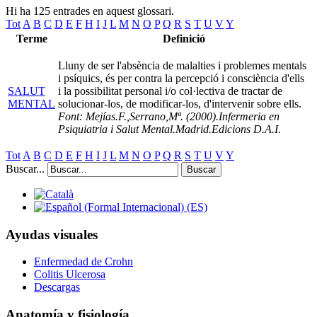
Hi ha 125 entrades en aquest glossari.
Tot
A
B
C
D
E
F
H
I
J
L
M
N
O
P
Q
R
S
T
U
V
Y
Terme
Definició
Lluny de ser l'absència de malalties i problemes mentals
i psíquics, és per contra la percepció i consciència d'ells
SALUT
i la possibilitat personal i/o col·lectiva de tractar de
MENTAL
solucionar-los, de modificar-los, d'intervenir sobre ells.
Font: Mejías.F.,Serrano,Mª. (2000).Infermeria en
Psiquiatria i Salut Mental.Madrid.Edicions D.A.I.
Tot
A
B
C
D
E
F
H
I
J
L
M
N
O
P
Q
R
S
T
U
V
Y
Buscar...
Buscar
Ayudas visuales
Enfermedad de Crohn
Colitis Ulcerosa
Descargas
Anatomía y fisiología