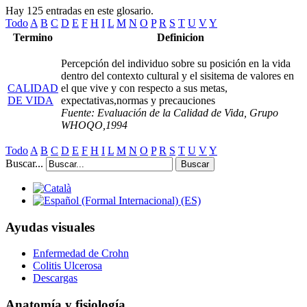
Hay 125 entradas en este glosario.
Todo
A
B
C
D
E
F
H
I
L
M
N
O
P
R
S
T
U
V
Y
Termino
Definicion
Percepción del individuo sobre su posición en la vida
dentro del contexto cultural y el sisitema de valores en
CALIDAD
el que vive y con respecto a sus metas,
DE VIDA
expectativas,normas y precauciones
Fuente: Evaluación de la Calidad de Vida, Grupo
WHOQO,1994
Todo
A
B
C
D
E
F
H
I
L
M
N
O
P
R
S
T
U
V
Y
Buscar...
Buscar
Ayudas visuales
Enfermedad de Crohn
Colitis Ulcerosa
Descargas
Anatomía y fisiología