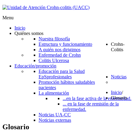
Menu
Inicio
Quiénes somos
Nuestra filosofía
Estructura y funcionamiento
Crohn-
A quién nos dirigimos
Colitis
Enfermedad de Crohn
Colitis Ulcerosa
Educación/promoción
Educación para la Salud
EpS
profesionales
Noticias
Promoción hábitos saludables
pacientes
Inicio
/
La alimentación
Glosario
...en la fase activa de la enfermedad.
... en la fase de remisión de la
enfermedad.
Noticias UA-CC
Noticias externas
Glosario