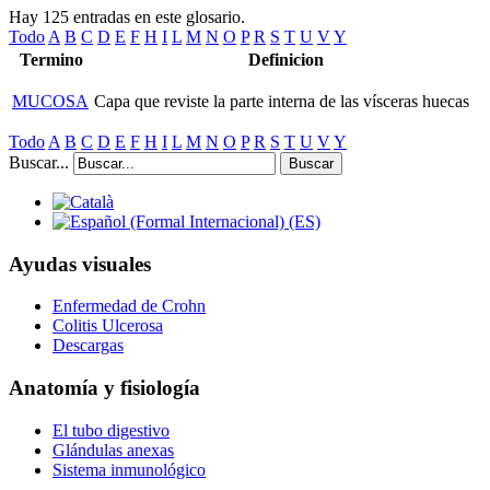
Hay 125 entradas en este glosario.
Todo
A
B
C
D
E
F
H
I
L
M
N
O
P
R
S
T
U
V
Y
Termino
Definicion
MUCOSA
Capa que reviste la parte interna de las vísceras huecas
Todo
A
B
C
D
E
F
H
I
L
M
N
O
P
R
S
T
U
V
Y
Buscar...
Buscar
Ayudas visuales
Enfermedad de Crohn
Colitis Ulcerosa
Descargas
Anatomía y fisiología
El tubo digestivo
Glándulas anexas
Sistema inmunológico