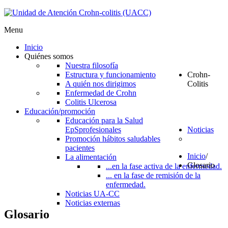
Menu
Inicio
Quiénes somos
Nuestra filosofía
Estructura y funcionamiento
Crohn-
A quién nos dirigimos
Colitis
Enfermedad de Crohn
Colitis Ulcerosa
Educación/promoción
Educación para la Salud
EpS
profesionales
Noticias
Promoción hábitos saludables
pacientes
Inicio
/
La alimentación
Glosario
...en la fase activa de la enfermedad.
... en la fase de remisión de la
enfermedad.
Noticias UA-CC
Noticias externas
Glosario