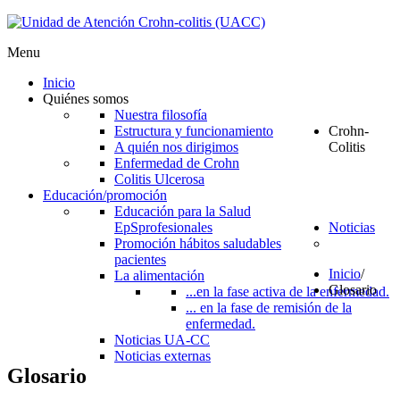
Menu
Inicio
Quiénes somos
Nuestra filosofía
Estructura y funcionamiento
Crohn-
A quién nos dirigimos
Colitis
Enfermedad de Crohn
Colitis Ulcerosa
Educación/promoción
Educación para la Salud
EpS
profesionales
Noticias
Promoción hábitos saludables
pacientes
Inicio
/
La alimentación
Glosario
...en la fase activa de la enfermedad.
... en la fase de remisión de la
enfermedad.
Noticias UA-CC
Noticias externas
Glosario