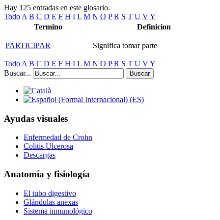
Hay 125 entradas en este glosario.
Todo
A
B
C
D
E
F
H
I
L
M
N
O
P
R
S
T
U
V
Y
Termino
Definicion
PARTICIPAR
Significa tomar parte
Todo
A
B
C
D
E
F
H
I
L
M
N
O
P
R
S
T
U
V
Y
Buscar...
Buscar
Ayudas visuales
Enfermedad de Crohn
Colitis Ulcerosa
Descargas
Anatomía y fisiología
El tubo digestivo
Glándulas anexas
Sistema inmunológico