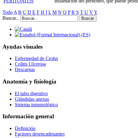
PERITONITIS
Inflamación del peritoneo, que puede produc
Todo
A
B
C
D
E
F
H
I
L
M
N
O
P
R
S
T
U
V
Y
Buscar...
Buscar
Ayudas visuales
Enfermedad de Crohn
Colitis Ulcerosa
Descargas
Anatomía y fisiología
El tubo digestivo
Glándulas anexas
Sistema inmunológico
Información general
Definición
Factores desencadenantes