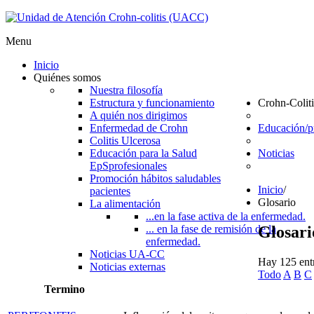
Menu
Inicio
Quiénes somos
Nuestra filosofía
Estructura y funcionamiento
Crohn-Coliti
A quién nos dirigimos
Enfermedad de Crohn
Educación/
Colitis Ulcerosa
Educación para la Salud
Noticias
EpS
profesionales
Promoción hábitos saludables
Inicio
/
pacientes
Glosario
La alimentación
...en la fase activa de la enfermedad.
Glosari
... en la fase de remisión de la
enfermedad.
Noticias UA-CC
Hay 125 entr
Noticias externas
Todo
A
B
C
Termino